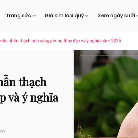
Trang sức
Giá kim loại quý
Xem ngày cưới
ẫu nhẫn thạch anh vàng phong thủy đẹp và ý nghĩa năm 2025
hẫn thạch
p và ý nghĩa
ews