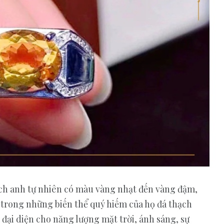
33
2
Nhà hàng tiệc cưới
Phong thủy
ạch anh tự nhiên có màu vàng nhạt đến vàng đậm,
33
56
ột trong những biến thể quý hiếm của họ đá thạch
Thời trang
Trang sức
 đại diện cho năng lượng mặt trời, ánh sáng, sự