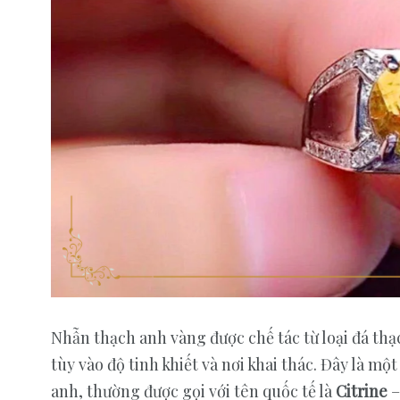
68
74
Cưới hỏi Việt Nam
Đá quý
Nhẫn thạch anh vàng được chế tác từ loại đá th
27
47
tùy vào độ tinh khiết và nơi khai thác. Đây là m
Kim cương
News
anh, thường được gọi với tên quốc tế là
Citrine
–