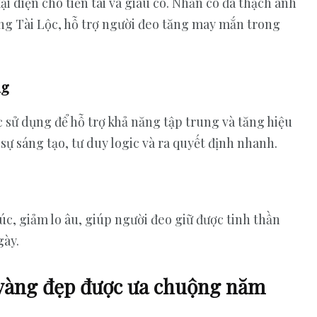
 diện cho tiền tài và giàu có. Nhẫn có đá thạch anh
ng Tài Lộc, hỗ trợ người đeo tăng may mắn trong
ng
sử dụng để hỗ trợ khả năng tập trung và tăng hiệu
 sự sáng tạo, tư duy logic và ra quyết định nhanh.
c, giảm lo âu, giúp người đeo giữ được tinh thần
gày.
 vàng đẹp được ưa chuộng năm