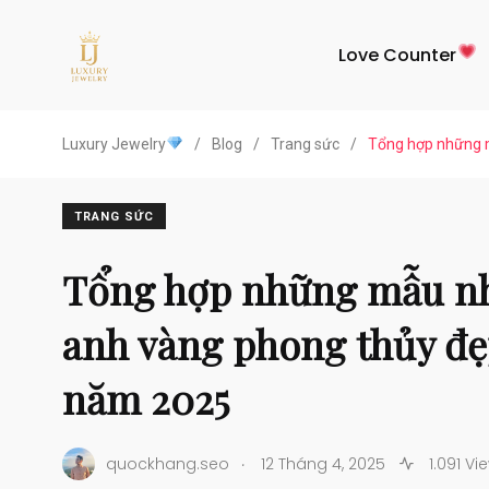
Love Counter
Luxury Jewelry
/
Blog
/
Trang sức
/
Tổng hợp những m
TRANG SỨC
Tổng hợp những mẫu n
anh vàng phong thủy đẹ
năm 2025
.
quockhang.seo
12 Tháng 4, 2025
1.091 Vi