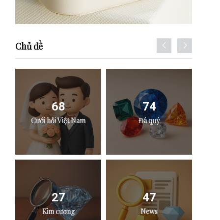
Chủ đề
68
74
Cưới hỏi Việt Nam
Đá quý
27
47
Kim cương
News