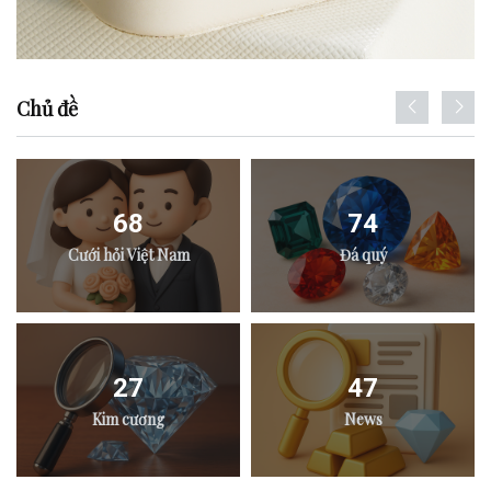
Chủ đề
68
74
Cưới hỏi Việt Nam
Đá quý
27
47
Kim cương
News