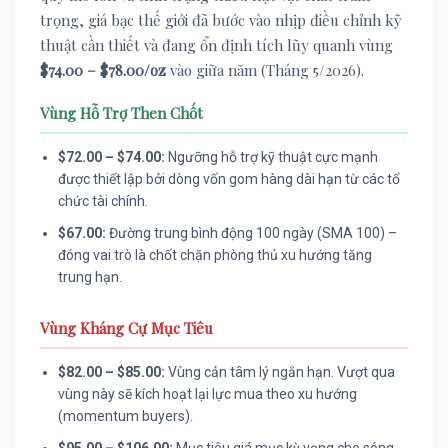
trọng, giá bạc thế giới đã bước vào nhịp điều chỉnh kỹ
thuật cần thiết và đang ổn định tích lũy quanh vùng
$74.00 – $78.00/oz
vào giữa năm (Tháng 5/2026).
Vùng Hỗ Trợ Then Chốt
$72.00 – $74.00:
Ngưỡng hỗ trợ kỹ thuật cực mạnh
được thiết lập bởi dòng vốn gom hàng dài hạn từ các tổ
chức tài chính.
$67.00:
Đường trung bình động 100 ngày (SMA 100) –
đóng vai trò là chốt chặn phòng thủ xu hướng tăng
trung hạn.
Vùng Kháng Cự Mục Tiêu
$82.00 – $85.00:
Vùng cản tâm lý ngắn hạn. Vượt qua
vùng này sẽ kích hoạt lại lực mua theo xu hướng
(momentum buyers).
$95.00 – $106.00:
Mục tiêu giá mục kỳ vọng cho sóng