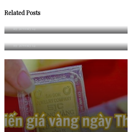
Related Posts
Cách xác định giờ hoàng đạo, hắc đạo trong phong thủy
lịch vạn niên
By
Jewelry LJ
GRAND OPENING TIERRA THISO MALL SALA
By
Jewelry LJ