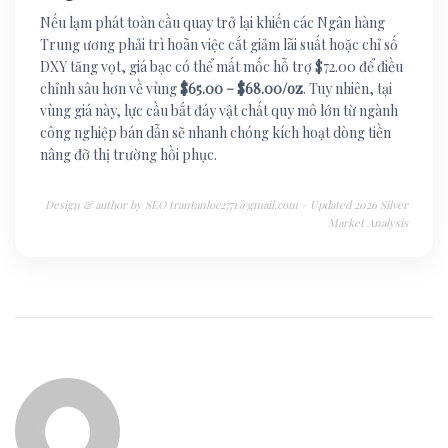
Nếu lạm phát toàn cầu quay trở lại khiến các Ngân hàng
Trung ương phải trì hoãn việc cắt giảm lãi suất hoặc chỉ số
DXY tăng vọt, giá bạc có thể mất mốc hỗ trợ $72.00 để điều
chỉnh sâu hơn về vùng
$65.00 – $68.00/oz
. Tuy nhiên, tại
vùng giá này, lực cầu bắt đáy vật chất quy mô lớn từ ngành
công nghiệp bán dẫn sẽ nhanh chóng kích hoạt dòng tiền
nâng đỡ thị trường hồi phục.
Design & author by SEO trantanloc2771@gmail.com – Updated 2026 Silver
Market Analysis