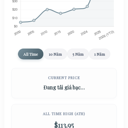
All Time
10 Năm
5 Năm
1 Năm
CURRENT PRICE
Đang tải giá bạc…
ALL TIME HIGH (ATH)
$113.95