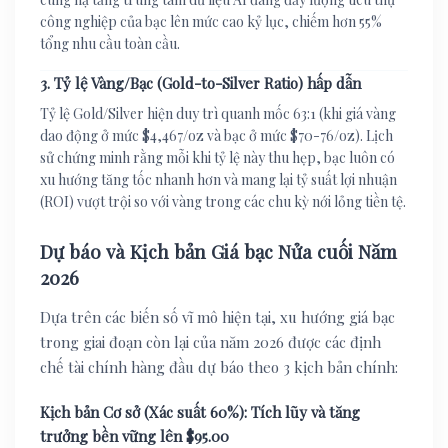
công nghiệp của bạc lên mức cao kỷ lục, chiếm hơn 55%
tổng nhu cầu toàn cầu.
3. Tỷ lệ Vàng/Bạc (Gold-to-Silver Ratio) hấp dẫn
Tỷ lệ Gold/Silver hiện duy trì quanh mốc 63:1 (khi giá vàng
dao động ở mức $4,467/oz và bạc ở mức $70-76/oz). Lịch
sử chứng minh rằng mỗi khi tỷ lệ này thu hẹp, bạc luôn có
xu hướng tăng tốc nhanh hơn và mang lại tỷ suất lợi nhuận
(ROI) vượt trội so với vàng trong các chu kỳ nới lỏng tiền tệ.
Dự báo và Kịch bản Giá bạc Nửa cuối Năm
2026
Dựa trên các biến số vĩ mô hiện tại, xu hướng giá bạc
trong giai đoạn còn lại của năm 2026 được các định
chế tài chính hàng đầu dự báo theo 3 kịch bản chính:
Kịch bản Cơ sở (Xác suất 60%): Tích lũy và tăng
trưởng bền vững lên $95.00