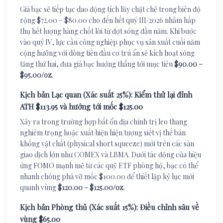
Giá bạc sẽ tiếp tục dao động tích lũy chặt chẽ trong biên độ
rộng $72.00 – $80.00 cho đến hết quý III/2026 nhằm hấp
thụ hết lượng hàng chốt lời từ đợt sóng đầu năm. Khi bước
vào quý IV, lực cầu công nghiệp phục vụ sản xuất cuối năm
cộng hưởng với dòng tiền đầu cơ trú ẩn sẽ kích hoạt sóng
tăng thứ hai, đưa giá bạc hướng thẳng tới mục tiêu
$90.00 –
$95.00/oz
.
Kịch bản Lạc quan (Xác suất 25%): Kiểm thử lại đỉnh
ATH $113.95 và hướng tới mốc $125.00
Xảy ra trong trường hợp bất ổn địa chính trị leo thang
nghiêm trọng hoặc xuất hiện hiện tượng siết vị thế bán
khống vật chất (physical short squeeze) mới trên các sàn
giao dịch lớn như COMEX và LBMA. Dưới tác động của hiệu
ứng FOMO mạnh mẽ từ các quỹ ETF phòng hộ, bạc có thể
nhanh chóng phá vỡ mốc $100.00 để thiết lập kỷ lục mới
quanh vùng
$120.00 – $125.00/oz
.
Kịch bản Phòng thủ (Xác suất 15%): Điều chỉnh sâu về
vùng $65.00