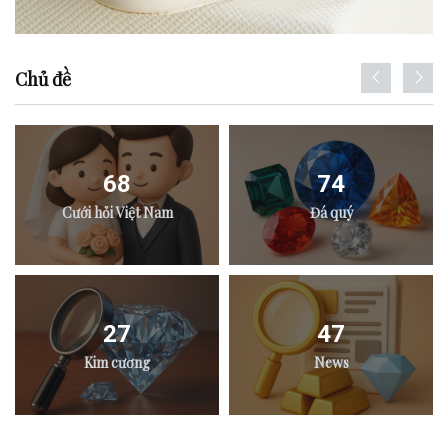
Chủ đề
68
74
Cưới hỏi Việt Nam
Đá quý
27
47
Kim cương
News