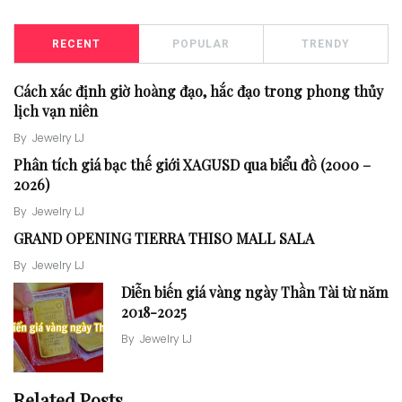
RECENT
POPULAR
TRENDY
Cách xác định giờ hoàng đạo, hắc đạo trong phong thủy
lịch vạn niên
By
Jewelry LJ
Phân tích giá bạc thế giới XAGUSD qua biểu đồ (2000 –
2026)
By
Jewelry LJ
GRAND OPENING TIERRA THISO MALL SALA
By
Jewelry LJ
Diễn biến giá vàng ngày Thần Tài từ năm
2018-2025
By
Jewelry LJ
Related Posts
Cách xác định giờ hoàng đạo, hắc đạo trong phong thủy