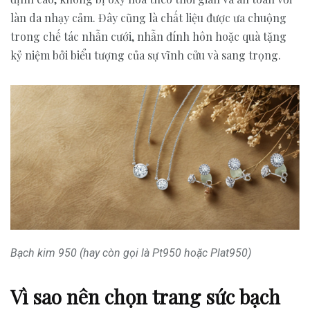
làn da nhạy cảm. Đây cũng là chất liệu được ưa chuộng
trong chế tác nhẫn cưới, nhẫn đính hôn hoặc quà tặng
kỷ niệm bởi biểu tượng của sự vĩnh cửu và sang trọng.
Bạch kim 950 (hay còn gọi là Pt950 hoặc Plat950)
Vì sao nên chọn trang sức bạch