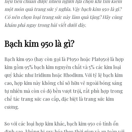
liệu tiêu chuẩn được nhiều người lựa chọn khi tìm kiếm
một món quà trang sức ý nghĩa. Vậy bạch kim 950 là gì?
Có nên chọn loại trang sức này làm quà tặng? Hãy cùng
khám phá ngay trong bài viết dưới đây.
Bạch kim 950 là gì?
Bạch kim 950 (hay còn gọi là Pt950 hoặc Plat950) là hợp
kim gồm 95% bạch kim nguyên chất và 5% các kim loại
quý khác như Iridium hoặc Rhodium. Với tỷ lệ bạch kim
cao, hợp kim này không chỉ sở hữu vẻ ngoài bóng sáng
tự nhiên mà còn có độ bền vượt trội, rất phù hợp trong
chế tác trang sức cao cấp, đặc biệt là trang sức kim
cương.
So với các loại hợp kim khác, bạch kim 950 có tính ổn
định cao, không bị oxy hóa theo thời gian và an toàn với