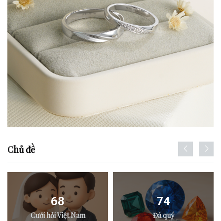
Chủ đề
68
74
Cưới hỏi Việt Nam
Đá quý