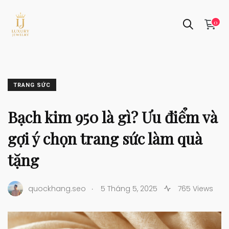
0
TRANG SỨC
Bạch kim 950 là gì? Ưu điểm và
gợi ý chọn trang sức làm quà
tặng
.
quockhang.seo
5 Tháng 5, 2025
765 Views