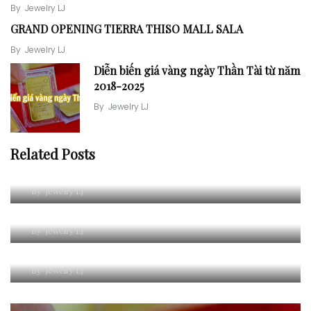
By
Jewelry LJ
GRAND OPENING TIERRA THISO MALL SALA
By
Jewelry LJ
Diễn biến giá vàng ngày Thần Tài từ năm
2018-2025
By
Jewelry LJ
Related Posts
Cách xác định giờ hoàng đạo, hắc đạo trong phong thủy
lịch vạn niên
Phân tích giá bạc thế giới XAGUSD qua biểu đồ (2000 –
By
Jewelry LJ
2026)
By
Jewelry LJ
GRAND OPENING TIERRA THISO MALL SALA
By
Jewelry LJ