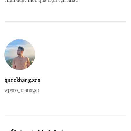
quockhang.seo
wpseo_manager