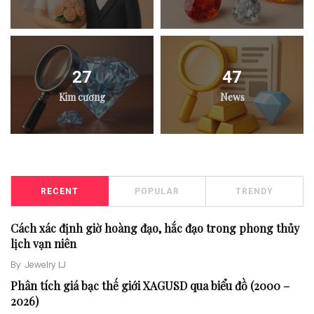
27
47
Kim cương
News
RECENT
POPULAR
TRENDY
Cách xác định giờ hoàng đạo, hắc đạo trong phong thủy
lịch vạn niên
By
Jewelry LJ
Phân tích giá bạc thế giới XAGUSD qua biểu đồ (2000 –
2026)