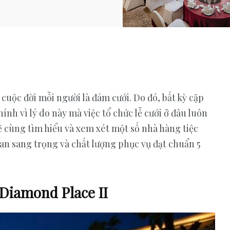
uộc đời mỗi người là đám cưới. Do đó, bất kỳ cặp
nh vì lý do này mà việc tổ chức lễ cưới ở đâu luôn
ẽ cùng tìm hiểu và xem xét một số nhà hàng tiệc
ian sang trọng và chất lượng phục vụ đạt chuẩn 5
 Diamond Place II