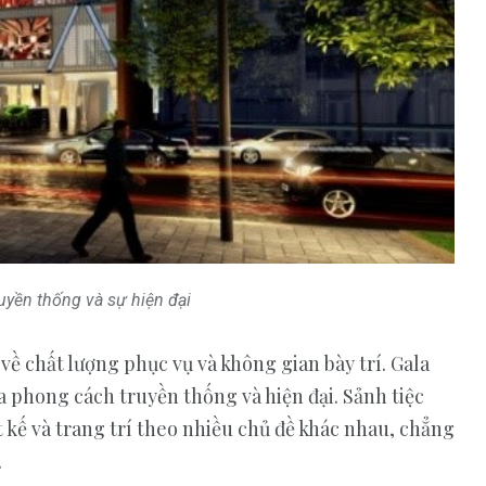
ruyền thống và sự hiện đại
về chất lượng phục vụ và không gian bày trí. Gala
a phong cách truyền thống và hiện đại. Sảnh tiệc
t kế và trang trí theo nhiều chủ đề khác nhau, chẳng
.