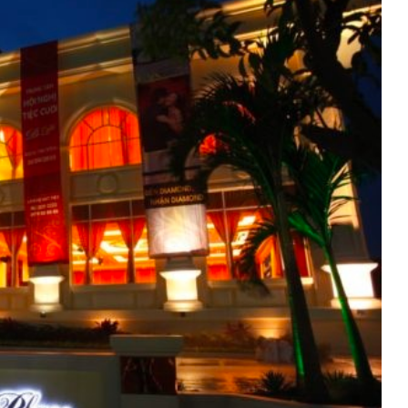
33
2
Nhà hàng tiệc cưới
Phong thủy
33
56