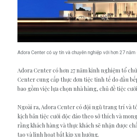
Adora Center có uy tín và chuyên nghiệp với hơn 27 năm 
Adora Center có hơn 27 năm kinh nghiệm tổ chứ
Center cung cấp thực đơn tiệc tinh tế do đầu bếp
bao gồm việc lựa chọn nhà hàng, chủ đề tiệc cưới,
Ngoài ra, Adora Center có đội ngũ trang trí và t
kịch bản tiệc cưới độc đáo theo sở thích và mo
rằng khách hàng và thực khách sẽ nhận được chấ
tạo và linh hoạt bắt kịp xu hướng.