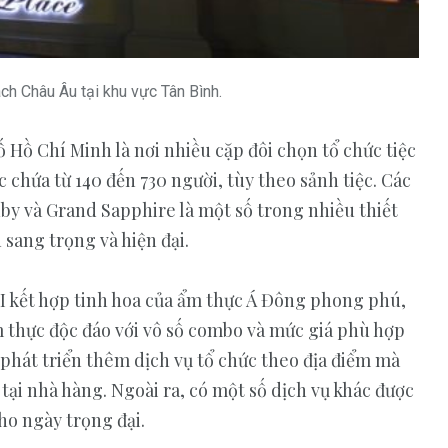
Thời trang
Trang sức
ch Châu Âu tại khu vực Tân Bình.
 Hồ Chí Minh là nơi nhiều cặp đôi chọn tổ chức tiệc
chứa từ 140 đến 730 người, tùy theo sảnh tiệc. Các
y và Grand Sapphire là một số trong nhiều thiết
sang trọng và hiện đại.
II kết hợp tinh hoa của ẩm thực Á Đông phong phú,
thực độc đáo với vô số combo và mức giá phù hợp
 phát triển thêm dịch vụ tổ chức theo địa điểm mà
tại nhà hàng. Ngoài ra, có một số dịch vụ khác được
cho ngày trọng đại.