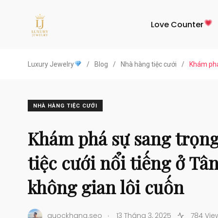
Love Counter
Luxury Jewelry
/
Blog
/
Nhà hàng tiệc cưới
/
Khám phá 
NHÀ HÀNG TIỆC CƯỚI
Khám phá sự sang trọng
tiệc cưới nổi tiếng ở Tâ
không gian lôi cuốn
.
quockhang.seo
13 Tháng 3, 2025
784 Vie