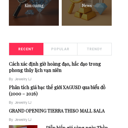
Kim cương
News
RECENT
POPULAR
TRENDY
Cách xác định giờ hoàng đạo, hắc đạo trong
phong thủy lịch vạn niên
By
Jewelry LJ
Phân tích giá bạc thế giới XAGUSD qua biểu đồ
(2000 – 2026)
By
Jewelry LJ
GRAND OPENING TIERRA THISO MALL SALA
By
Jewelry LJ