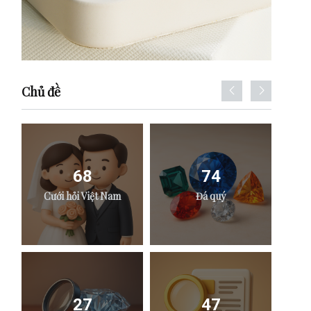
Chủ đề
68
74
Cưới hỏi Việt Nam
Đá quý
27
47