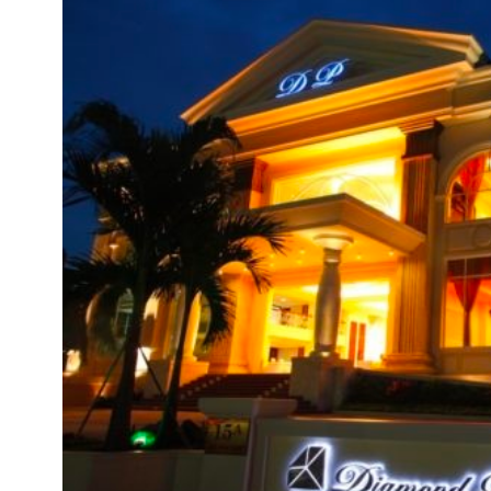
68
74
Cưới hỏi Việt Nam
Đá quý
27
47