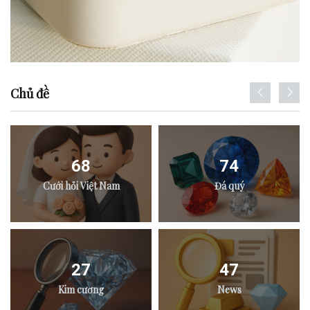
Chủ đề
68
74
Cưới hỏi Việt Nam
Đá quý
27
47
Kim cương
News