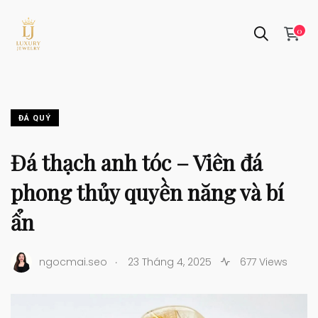
0
ĐÁ QUÝ
Đá thạch anh tóc – Viên đá
phong thủy quyền năng và bí
ẩn
.
ngocmai.seo
23 Tháng 4, 2025
677 Views