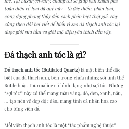
mẽ. Tại Luxuryjewelry, chúng tôi sẽ giúp bạn khám phá
toàn diện về loại đá quý này – từ đặc điểm, phân loại,
công dụng phong thủy đến cách phân biệt thật giả. Hãy
cùng theo dõi bài viết để hiểu vì sao đá thạch anh tóc lại
được giới sưu tầm và giới mộ điệu yêu thích đến vậy.
Đá thạch anh tóc là gì?
Đá thạch anh tóc (Rutilated Quartz)
là một biến thể đặc
biệt của đá thạch anh, bên trong chứa những sợi tinh thể
Rutile hoặc Tourmaline có hình dạng như sợi tóc. Những
“sợi tóc” này có thể mang màu vàng, đỏ, đen, xanh, nâu,
… tạo nên vẻ đẹp độc đáo, mang tính cá nhân hóa cao
cho từng viên đá.
Mỗi viên thạch anh tóc là một “tác phẩm nghệ thuật”