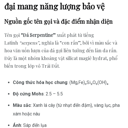
đại mang năng lượng bảo vệ
Nguồn gốc tên gọi và đặc điểm nhận diện
Tên gọi
“Đá Serpentine”
xuất phát từ tiếng
Latinh
“serpens”
, nghĩa là “con rắn”, bởi vì màu sắc và
hoa văn uốn lượn của đá gợi liên tưởng đến làn da rắn.
Đây là một nhóm khoáng vật silicat magiê hydrat, phổ
biến trong lớp vỏ Trái Đất.
Công thức hóa học chung
: (Mg,Fe)₃Si₂O₅(OH)₄
Độ cứng Mohs
: 2.5 – 5.5
Màu sắc
: Xanh lá cây (từ nhạt đến đậm), vàng lục, pha
xám hoặc nâu
Ánh
: Sáp đến lụa