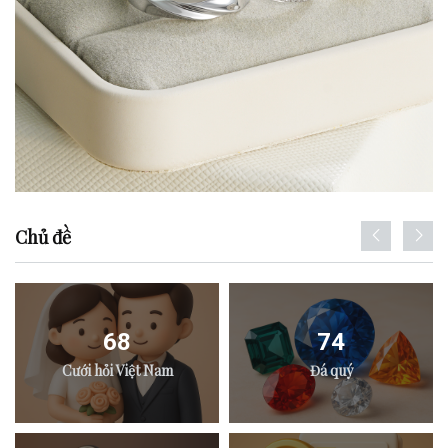
Chủ đề
68
74
Cưới hỏi Việt Nam
Đá quý