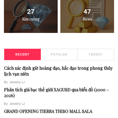
27
47
Kim cương
News
RECENT
POPULAR
TRENDY
Cách xác định giờ hoàng đạo, hắc đạo trong phong thủy
lịch vạn niên
By
Jewelry LJ
Phân tích giá bạc thế giới XAGUSD qua biểu đồ (2000 –
2026)
By
Jewelry LJ
GRAND OPENING TIERRA THISO MALL SALA