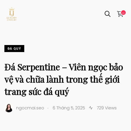
0
ĐÁ QUÝ
Đá Serpentine – Viên ngọc bảo
vệ và chữa lành trong thế giới
trang sức đá quý
.
ngocmai.seo
6 Tháng 5, 2025
729 Views