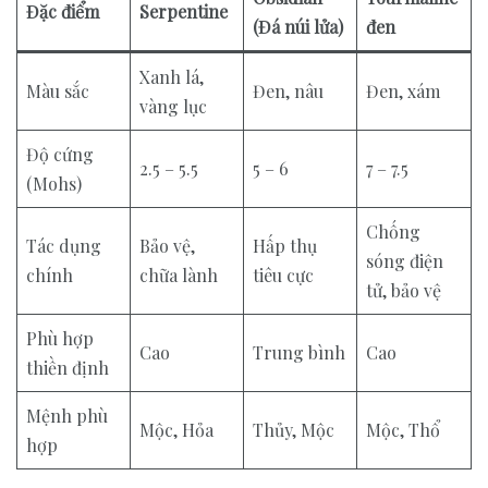
Đặc điểm
Serpentine
(Đá núi lửa)
đen
Xanh lá,
Màu sắc
Đen, nâu
Đen, xám
vàng lục
Độ cứng
2.5 – 5.5
5 – 6
7 – 7.5
(Mohs)
Chống
Tác dụng
Bảo vệ,
Hấp thụ
sóng điện
chính
chữa lành
tiêu cực
tử, bảo vệ
Phù hợp
Cao
Trung bình
Cao
thiền định
Mệnh phù
Mộc, Hỏa
Thủy, Mộc
Mộc, Thổ
hợp