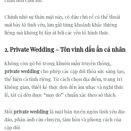
chan hòa cảm xúc.
Chính nhờ sự thân mật này, cô dâu chú rể có thể thoải
mái bày tỏ tình yêu, lưu giữ từng khoảnh khắc thiêng
liêng mà không bị lấn át bởi các yếu tố hình thức.
2. Private Wedding – Tôn vinh dấu ấn cá nhân
Không còn gò bó trong khuôn mẫu truyền thống,
private wedding
cho phép các cặp đôi thỏa sức sáng tạo,
thể hiện cá tính riêng. Từ cách chọn địa điểm, trang trí
không gian, thiết kế thực đơn đến âm nhạc và nghi thức
lễ, tất cả đều được “may đo” chuẩn xác theo sở thích.
Mỗi
private wedding
là một bản tuyên ngôn tình yêu độc
đáo, phản ánh câu chuyện, tâm hồn và phong cách của
cặp đôi.