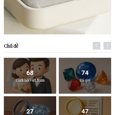
Chủ đề
68
74
Cưới hỏi Việt Nam
Đá quý
27
47