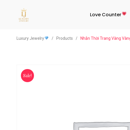
Love Counter
Luxury Jewelry
/
Products
/
Nhẫn Thời Trang Vàng Vàn
Nhẫn
Thời
Sale!
Trang
Vàng
Vàng
18K
Kim
Cương
Bypass
Ring