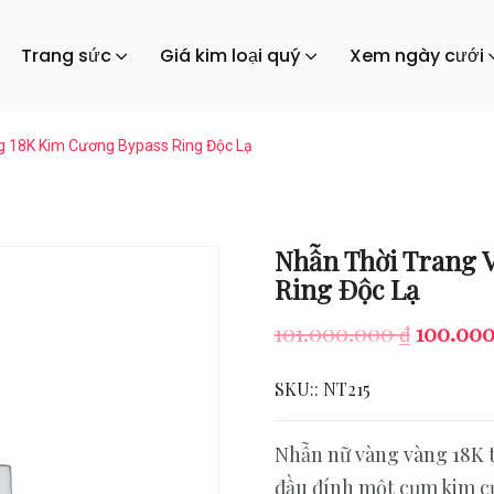
Trang sức
Giá kim loại quý
Xem ngày cưới
g 18K Kim Cương Bypass Ring Độc Lạ
Nhẫn Thời Trang 
Ring Độc Lạ
Origina
101.000.000
₫
100.00
price
SKU::
NT215
was:
101.000
Nhẫn nữ vàng vàng 18K t
đầu đính một cụm kim cư