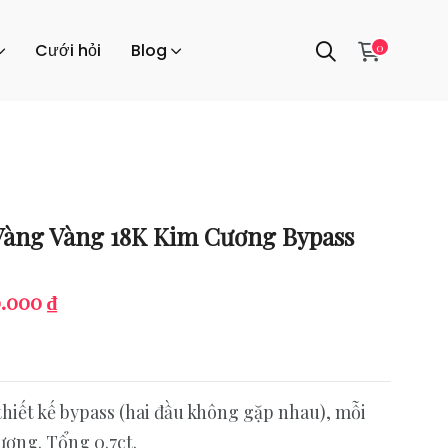
0
Cưới hỏi
Blog
Vàng Vàng 18K Kim Cương Bypass
l
Current
0.000
₫
price
is:
.000 ₫.
100.000.000 ₫.
hiết kế bypass (hai đầu không gặp nhau), mỗi
ơng. Tổng 0.7ct.