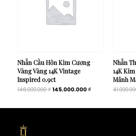
Nhẫn Cầu Hôn Kim Cương
Nhẫn Th
Vàng Vàng 14K Vintage
14K Kim
Inspired 0.9ct
Mảnh M
Original
Current
146.000.000
₫
145.000.000
₫
41.000.0
price
price
was:
is:
146.000.000 ₫.
145.000.000 ₫.