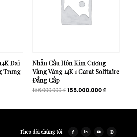
14K Đai
Nhẫn Cầu Hôn Kim Cương
g Trưng
Vàng Vàng 14K 1 Carat Solitaire
Đẳng Cấp
Original
Current
156.000.000
₫
155.000.000
₫
price
price
was:
is:
156.000.000 ₫.
155.000.000 
Theo dõi chúng tôi