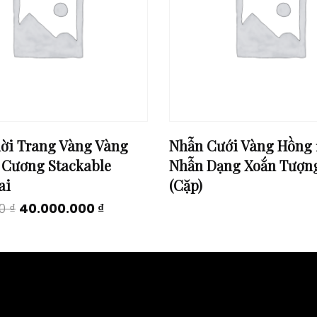
ời Trang Vàng Vàng
Nhẫn Cưới Vàng Hồng 
 Cương Stackable
Nhẫn Dạng Xoắn Tượn
ai
(Cặp)
Original
Current
00
₫
40.000.000
₫
price
price
was:
is:
41.000.000 ₫.
40.000.000 ₫.