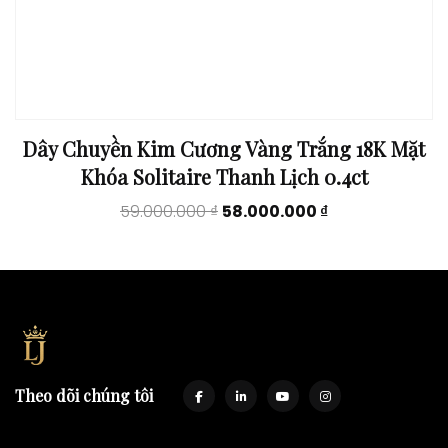
Dây Chuyền Kim Cương Vàng Trắng 18K Mặt
Khóa Solitaire Thanh Lịch 0.4ct
Original
Current
59.000.000
₫
58.000.000
₫
price
price
was:
is:
59.000.000 ₫.
58.000.000 ₫.
Theo dõi chúng tôi