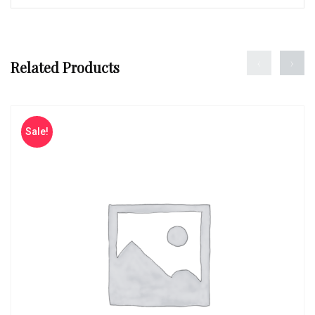
‹
›
Related Products
Sale!