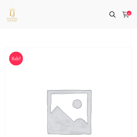
0
Dây
Chuyền
Sale!
Kim
Cương
Vàng
Trắng
14K
Chùm
Ba
Viên
Lấp
Lánh
0.6ct