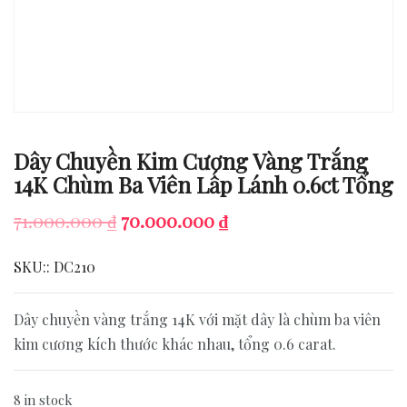
Tổng
quantity
Dây Chuyền Kim Cương Vàng Trắng
14K Chùm Ba Viên Lấp Lánh 0.6ct Tổng
Original
Current
71.000.000
₫
70.000.000
₫
price
price
SKU::
DC210
was:
is:
71.000.000 ₫.
70.000.000 ₫.
Dây chuyền vàng trắng 14K với mặt dây là chùm ba viên
kim cương kích thước khác nhau, tổng 0.6 carat.
8 in stock