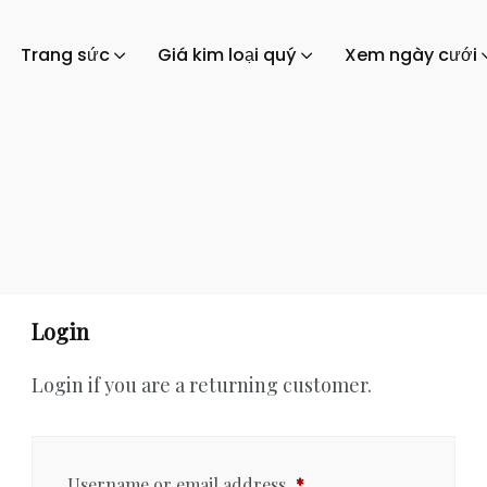
Trang sức
Giá kim loại quý
Xem ngày cưới
Login
Login if you are a returning customer.
Username or email address
*